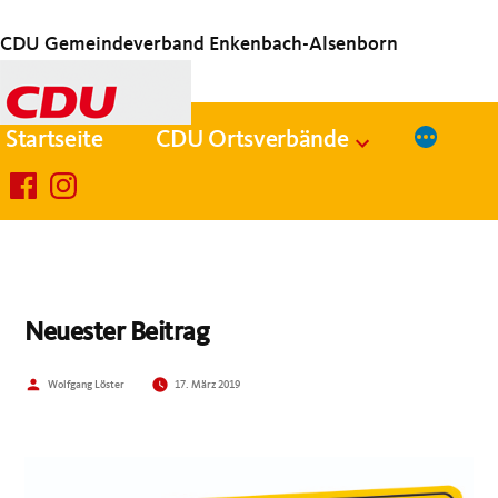
Zum
Inhalt
CDU Gemeindeverband Enkenbach-Alsenborn
springen
Startseite
CDU Ortsverbände
facebook
instagram
Neuester Beitrag
Veröffentlicht
Wolfgang Löster
17. März 2019
von