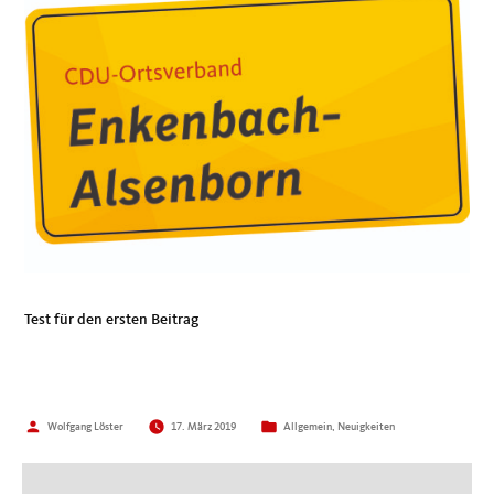
Test für den ersten Beitrag
Veröffentlicht
Veröffentlicht
Wolfgang Löster
17. März 2019
Allgemein
,
Neuigkeiten
von
in